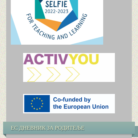
„ACTIV YOU“ ПРОЈЕКАТ ERASMUS+
„BREAKING THE CHAINS: BUILDING HEALTHY DI
СПОЉАШЊЕ ВРЕДНОВАЊЕ ШКОЛЕ
ТАКМИЧЕЊА И АКТИВНОСТИ
СРПСКИ ЈЕЗИК И КЊИЖЕВНОСТ
ТАКМИЧЕЊА ИЗ СРПСКОГ ЈЕЗИКА И КЊИЖЕВ
ЕНГЛЕСКИ ЈЕЗИК
МАТЕМАТИКА
ИСТОРИЈА
ЕС ДНЕВНИК ЗА РОДИТЕЉЕ
ФИЗИКА