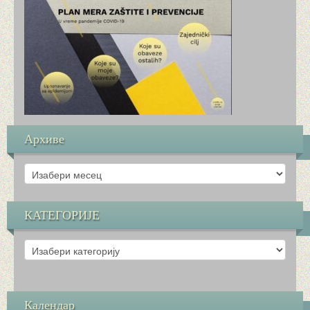
НЕМАЧКИ ЈЕЗИК
ШАХ
МАЛЕ ОЛИМПИЈСКЕ ИГРЕ (МОИ)
СЛОБОДНЕ НАСТАВНЕ АКТИВНОСТИ (СНА)
Архиве
РАСПОРЕД ЧАСОВА И ЗВОНА
Архиве
СЛОБОДНО ВРЕМЕ ЗА РАЗГОВОРЕ СА РОДИТЕ
КАТЕГОРИЈЕ
ИНФОРМАТОР
КАТЕГОРИЈЕ
УПИС У ПРВИ РАЗРЕД
ЗАВРШНИ ИСПИТ И УПИС У СРЕДЊУ ШКОЛУ
Календар