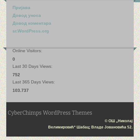
Пријава
Довод уноса
Довод коментара
sr.WordPress.org
Online Visitors:
0
Last 30 Days Views:
752
Last 365 Days Views:
103.737
CyberChimps WordPress Themes
© ОШ „Николај
Велимировић“ Шабац; Владе Јовановића 52.