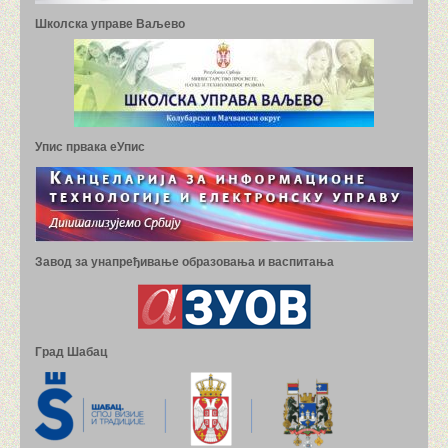
Школска управе Ваљево
ШАМПИОНИ МОЈЕ ШКОЛЕ
МАТЕМАТИЧКИ КАМП
ФОТОГРАФИЈЕ И ВИДЕО СНИМЦИ
Упис првака еУпис
Завод за унапређивање образовања и васпитања
Град Шабац