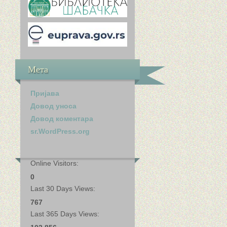
Мета
Пријава
Довод уноса
Довод коментара
sr.WordPress.org
Online Visitors:
0
Last 30 Days Views:
767
Last 365 Days Views: