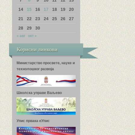
14
15
16
17
18
19
20
21
22
23
24
25
26
27
28
29
30
« авг
окт »
Корисни линкови
Министарство просвете, науке и
технолошког развоја
Школска управе Ваљево
Упис првака еУпис