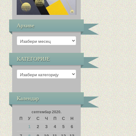
Архиве
Архиве
КАТЕГОРИЈЕ
КАТЕГОРИЈЕ
Календар
септембар 2020.
П
У
С
Ч
П
С
Н
1
2
3
4
5
6
7
8
9
10
11
12
13