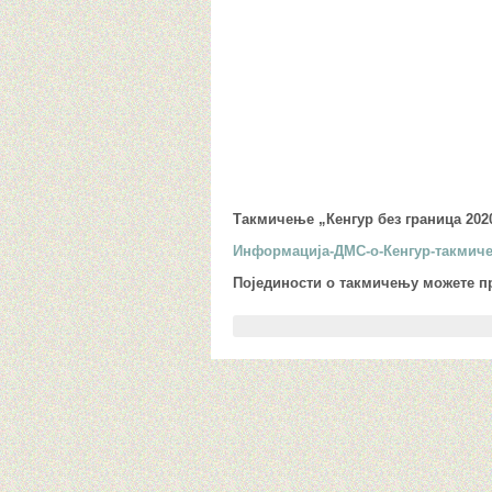
Такмичење „Кенгур без граница 2020
Информација-ДМС-о-Кенгур-такмич
Појединости о такмичењу можете п