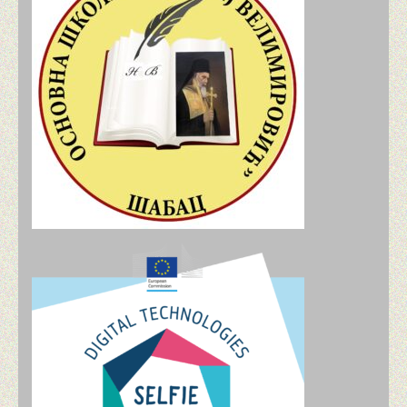
„ACTIV YOU“ ПРОЈЕКАТ ERASMUS+
„BREAKING THE CHAINS: BUILDING HEALTHY DI
СПОЉАШЊЕ ВРЕДНОВАЊЕ ШКОЛЕ
ТАКМИЧЕЊА И АКТИВНОСТИ
СРПСКИ ЈЕЗИК И КЊИЖЕВНОСТ
ТАКМИЧЕЊА ИЗ СРПСКОГ ЈЕЗИКА И КЊИЖЕВ
ЕНГЛЕСКИ ЈЕЗИК
МАТЕМАТИКА
ИСТОРИЈА
ФИЗИКА