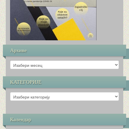
КОНТАКТ
КОЛЕКТИВ
НАСТАВНИЦИ РАЗРЕДНЕ НАСТАВЕ
НАСТАВНИЦИ ПРЕДМЕТНЕ НАСТАВЕ
Архиве
СТРУЧНИ САРАДНИЦИ
Архиве
ПОМОЋНО ОСОБЉЕ
КАТЕГОРИЈЕ
УПРАВА ШКОЛЕ
КАТЕГОРИЈЕ
ЗДРАВЉЕ
О ШКОЛИ
Календар
НИКОЛАЈЕВИ ДАНИ