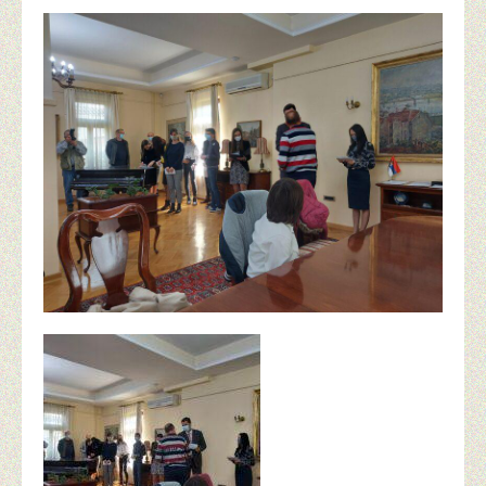
БЕЗБЕДНОСТ
РАСПОРЕД ПИСМЕНИХ ПРОВЕРА 2. ПОЛУГОДИШТЕ 
УЏБЕНИЦИ ЗА ШКОЛСКУ 2026/27. ГОДИНУ
КРИТЕРИЈУМИ ОЦЕЊИВАЊА
ШКОЛСКИ ПРОГРАМ ШК. 2022/23-2025/26. ГОД.
ЛЕТОПИСИ
ОРГАНИЗАЦИЈА РАДА
АКТИВНОСТИ ТИМОВА
ЕЗБОРНИЦА
НАСТАВА НА ДАЉИНУ