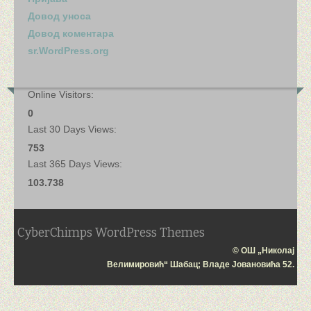
Довод уноса
Довод коментара
sr.WordPress.org
Online Visitors:
0
Last 30 Days Views:
753
Last 365 Days Views:
103.738
CyberChimps WordPress Themes
© ОШ „Николај
Велимировић“ Шабац; Владе Јовановића 52.