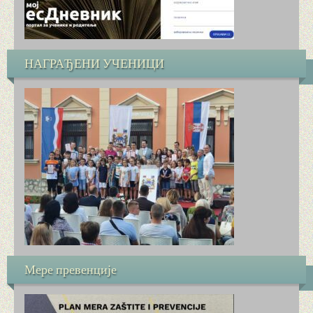
НЕМАЧКИ ЈЕЗИК
ШАХ
НАГРАЂЕНИ УЧЕНИЦИ
МАЛЕ ОЛИМПИЈСКЕ ИГРЕ (МОИ)
СЛОБОДНЕ НАСТАВНЕ АКТИВНОСТИ (СНА)
РАСПОРЕД ЧАСОВА И ЗВОНА
СЛОБОДНО ВРЕМЕ ЗА РАЗГОВОРЕ СА РОДИТЕ
ИНФОРМАТОР
УПИС У ПРВИ РАЗРЕД
Мере превенције
ЗАВРШНИ ИСПИТ И УПИС У СРЕДЊУ ШКОЛУ