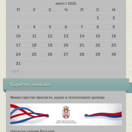
август 2026.
П
У
С
Ч
П
С
Н
ШАМПИОНИ МОЈЕ ШКОЛЕ
1
2
МАТЕМАТИЧКИ КАМП
3
4
5
6
7
8
9
10
11
12
13
14
15
16
ФОТОГРАФИЈЕ И ВИДЕО СНИМЦИ
17
18
19
20
21
22
23
24
25
26
27
28
29
30
31
« јул
Корисни линкови
Министарство просвете, науке и технолошког развоја
Школска управе Ваљево