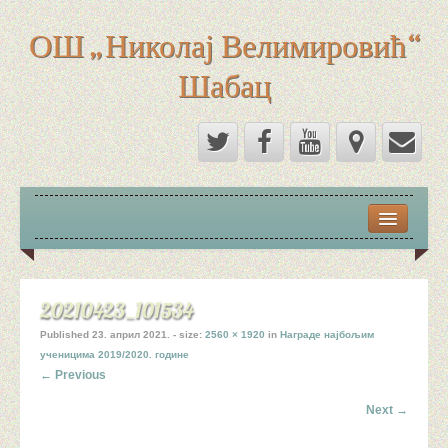
ОШ „Николај Велимировић“
Шабац
ДОКУМЕНТА
КАЛЕНДАР ТАКМИЧЕЊА И СМОТРИ УЧЕНИКА ЗА ШК
20210423_101534
ПРАВИЛНИЦИ
Published
23. април 2021.
- size:
2560 × 1920
in
Награде најбољим
ученицима 2019/2020. године
КАЛЕНДАР РАДА У ШКОЛСКОЈ 2025/2026. ГОД.
← Previous
ОДЛУКЕ, ЈАВНЕ НАБАВКЕ, ИЗВЕШТАЈИ
Next →