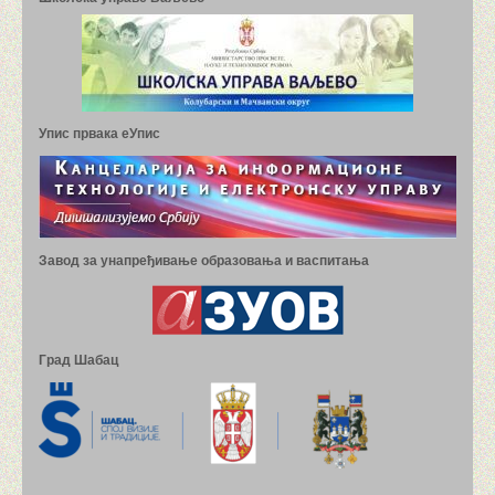
Упис првака еУпис
Завод за унапређивање образовања и васпитања
Град Шабац