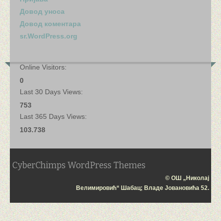
Довод уноса
Довод коментара
sr.WordPress.org
Online Visitors:
0
Last 30 Days Views:
753
Last 365 Days Views:
103.738
CyberChimps WordPress Themes
© ОШ „Николај
Велимировић“ Шабац; Владе Јовановића 52.