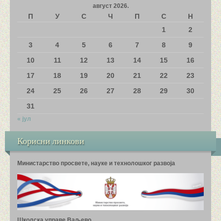
август 2026.
П
У
С
Ч
П
С
Н
ШАМПИОНИ МОЈЕ ШКОЛЕ
1
2
МАТЕМАТИЧКИ КАМП
3
4
5
6
7
8
9
10
11
12
13
14
15
16
ФОТОГРАФИЈЕ И ВИДЕО СНИМЦИ
17
18
19
20
21
22
23
24
25
26
27
28
29
30
31
« јул
Корисни линкови
Министарство просвете, науке и технолошког развоја
Школска управе Ваљево