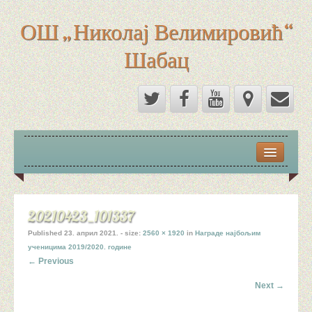
ОШ „Николај Велимировић“
Шабац
ДОКУМЕНТА
КАЛЕНДАР ТАКМИЧЕЊА И СМОТРИ УЧЕНИКА ЗА ШК
20210423_101337
ПРАВИЛНИЦИ
Published
23. април 2021.
- size:
2560 × 1920
in
Награде најбољим
ученицима 2019/2020. године
КАЛЕНДАР РАДА У ШКОЛСКОЈ 2025/2026. ГОД.
← Previous
ОДЛУКЕ, ЈАВНЕ НАБАВКЕ, ИЗВЕШТАЈИ
Next →