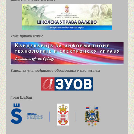
Упис првака еУпис
Завод за унапређивање образовања и васпитања
Град Шабац