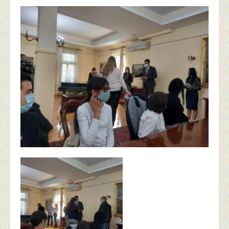
БЕЗБЕДНОСТ
РАСПОРЕД ПИСМЕНИХ ПРОВЕРА 2. ПОЛУГОДИШТЕ 
УЏБЕНИЦИ ЗА ШКОЛСКУ 2026/27. ГОДИНУ
КРИТЕРИЈУМИ ОЦЕЊИВАЊА
ШКОЛСКИ ПРОГРАМ ШК. 2022/23-2025/26. ГОД.
ЛЕТОПИСИ
ОРГАНИЗАЦИЈА РАДА
АКТИВНОСТИ ТИМОВА
ЕЗБОРНИЦА
НАСТАВА НА ДАЉИНУ