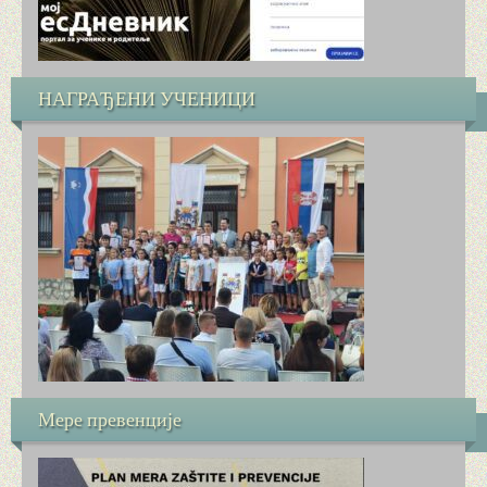
НЕМАЧКИ ЈЕЗИК
ШАХ
НАГРАЂЕНИ УЧЕНИЦИ
МАЛЕ ОЛИМПИЈСКЕ ИГРЕ (МОИ)
СЛОБОДНЕ НАСТАВНЕ АКТИВНОСТИ (СНА)
РАСПОРЕД ЧАСОВА И ЗВОНА
СЛОБОДНО ВРЕМЕ ЗА РАЗГОВОРЕ СА РОДИТЕ
ИНФОРМАТОР
УПИС У ПРВИ РАЗРЕД
Мере превенције
ЗАВРШНИ ИСПИТ И УПИС У СРЕДЊУ ШКОЛУ