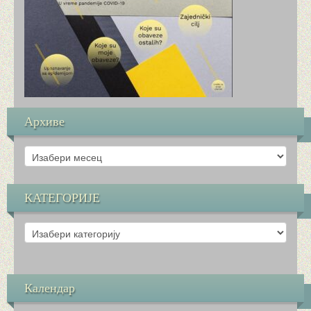
КОНТАКТ
КОЛЕКТИВ
НАСТАВНИЦИ РАЗРЕДНЕ НАСТАВЕ
НАСТАВНИЦИ ПРЕДМЕТНЕ НАСТАВЕ
Архиве
СТРУЧНИ САРАДНИЦИ
Архиве
ПОМОЋНО ОСОБЉЕ
КАТЕГОРИЈЕ
УПРАВА ШКОЛЕ
КАТЕГОРИЈЕ
ЗДРАВЉЕ
О ШКОЛИ
Календар
НИКОЛАЈЕВИ ДАНИ