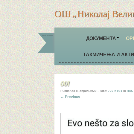
ОШ „Николај Вели
ДОКУМЕНТА
ОР
ТАКМИЧЕЊА И АКТ
001
Published
8. април 2020.
- size:
720 × 991
in
НАС
← Previous