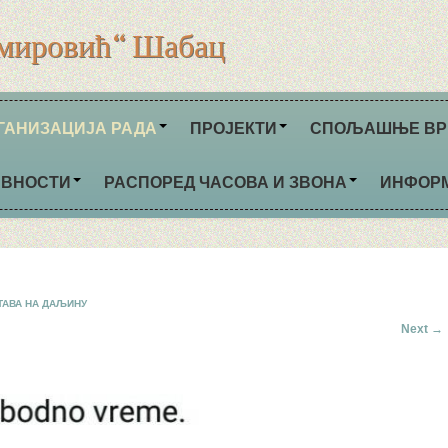
мировић“ Шабац
ГАНИЗАЦИЈА РАДА
ПРОЈЕКТИ
СПОЉАШЊЕ ВР
ИВНОСТИ
РАСПОРЕД ЧАСОВА И ЗВОНА
ИНФОР
ТАВА НА ДАЉИНУ
Next →