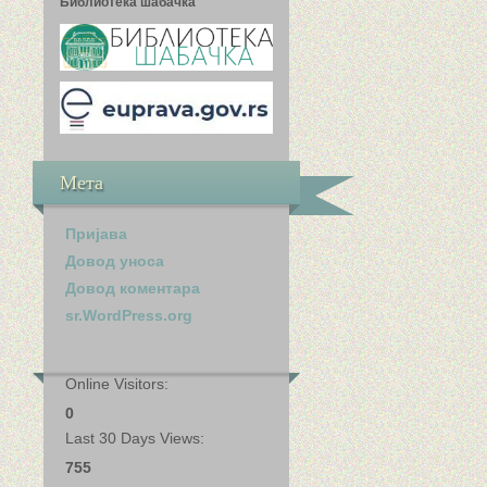
Библиотека шабачка
Мета
Пријава
Довод уноса
Довод коментара
sr.WordPress.org
Online Visitors:
0
Last 30 Days Views:
755