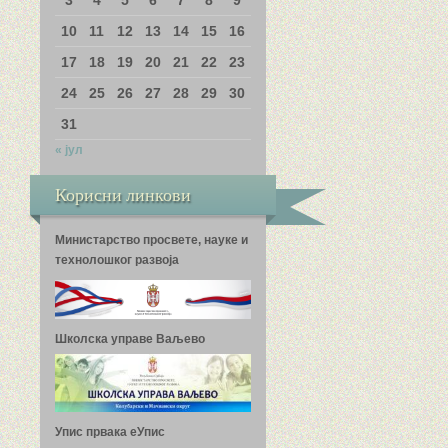
10
11
12
13
14
15
16
17
18
19
20
21
22
23
24
25
26
27
28
29
30
31
« јул
Корисни линкови
Министарство просвете, науке и
технолошког развоја
Школска управе Ваљево
Упис првака еУпис