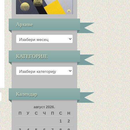
Архиве
Архиве
КАТЕГОРИЈЕ
КАТЕГОРИЈЕ
Календар
август 2026.
П
У
С
Ч
П
С
Н
1
2
3
4
5
6
7
8
9